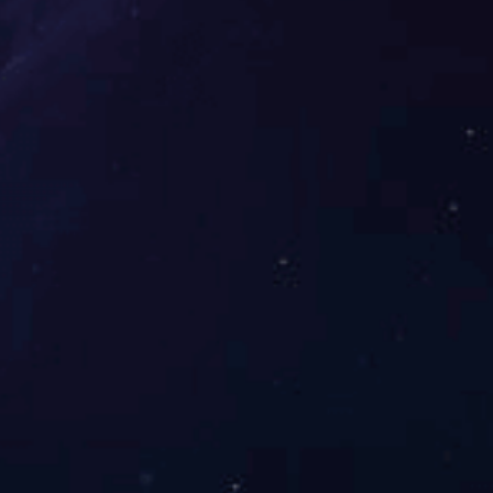
近期文章
悦声纸业二期项目
浦东南路500号14层前台及其它区域局
乐邻坊 · 芙蓉宅里
新闻资讯
元宵节