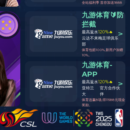
热点资讯：本市启动工程建设领
域专业技术人员违规“挂证”行为
的专项治理
九安建设｜小雪
九安建设｜立冬
上海市建设工程企业资质证书换
领和延续
领悟“七个聚焦”：构建高水平社
会主义市场经济体制
古北·美好生活服务项目
政研观察 | 有力有序有效推进保
障性住房建设和城中村改造工作
热点资讯