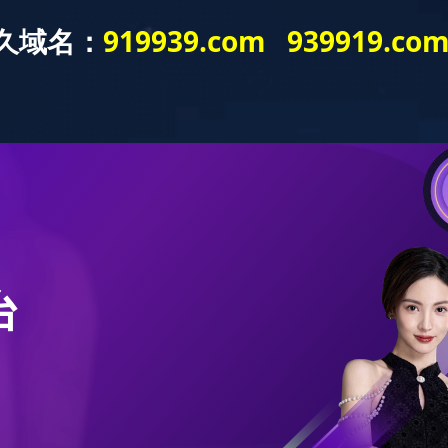
首页
关于MK官方网页版
新闻中心
案例