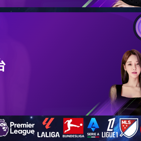
公告
5日
2日
25日
本市启动工程建设领域专业技术人员违规“挂证”行为的专项治理
22日
小雪
7日
立冬
日
）——上海建筑市场
2
3
4