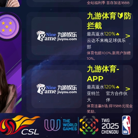
第1页 - 共4页