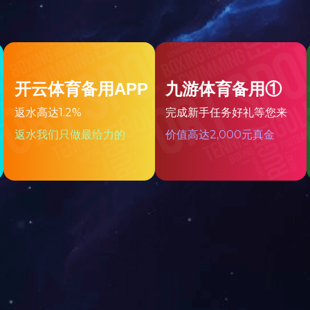
近期文章
悦声纸业二期项目
浦东南路500号14层前台及其它区域局
乐邻坊 · 芙蓉宅里
新闻资讯
元宵节
BUSINESS HOURS
Our support Hotline is available
Monday-Friday:
9am to 5pm